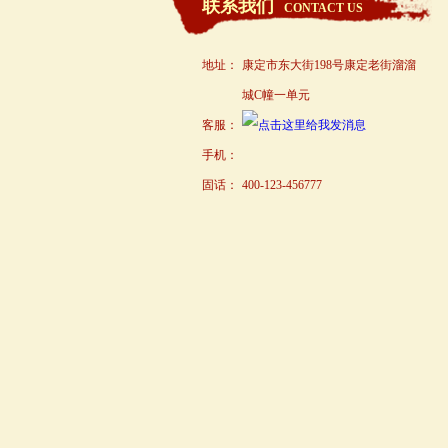
联系我们
CONTACT US
地址：
康定市东大街198号康定老街溜溜
城C幢一单元
客服：
手机：
固话：
400-123-456777