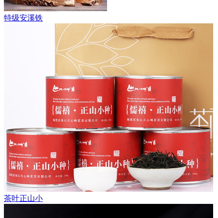
特级安溪铁
茶叶正山小