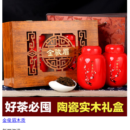
金俊眉木质