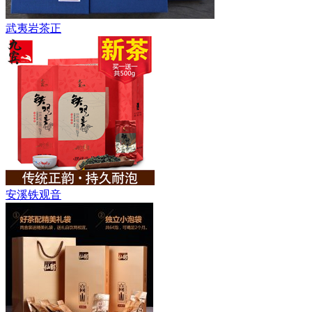
武夷岩茶正
安溪铁观音