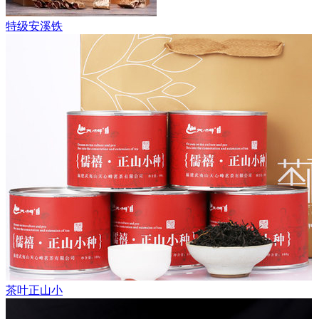
特级安溪铁
茶叶正山小