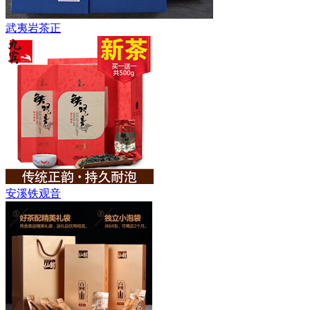
武夷岩茶正
安溪铁观音