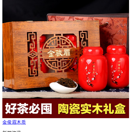
金俊眉木质